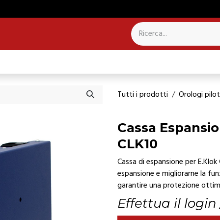
NTROLLO PRESENZE
SISTEMI PER CAMPANILI
Tutti i prodotti
Orologi pilo
Cassa Espansio
CLK10
Cassa di espansione per E.Klok 
espansione e migliorarne la funz
garantire una protezione ottim
Effettua il login