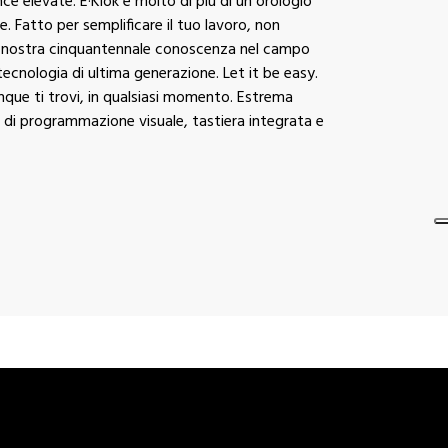
e elevate. E·Klok è molto di più di un orologio
le. Fatto per semplificare il tuo lavoro, non
La nostra cinquantennale conoscenza nel campo
 tecnologia di ultima generazione. Let it be easy.
unque ti trovi, in qualsiasi momento. Estrema
a di programmazione visuale, tastiera integrata e