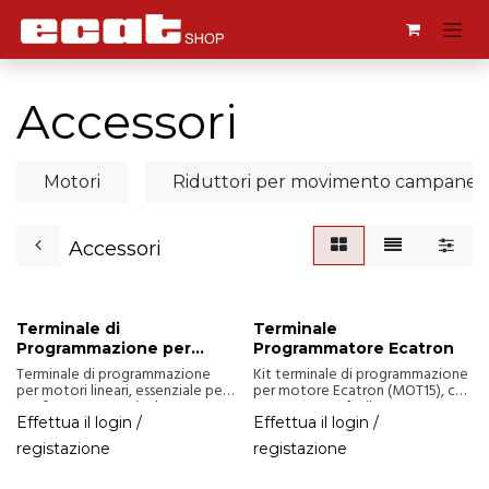
Passa al contenuto
Accessori
Motori
Riduttori per movimento campane
Accessori
Terminale di
Terminale
Programmazione per
Programmatore Ecatron
Motori Lineari
Terminale di programmazione
Kit terminale di programmazione
per motori lineari, essenziale per
per motore Ecatron (MOT15), che
configurare e gestire le
consente una facile
impostazioni del motore.
configurazione e impostazione.
Effettua il login /
Effettua il login /
registazione
registazione