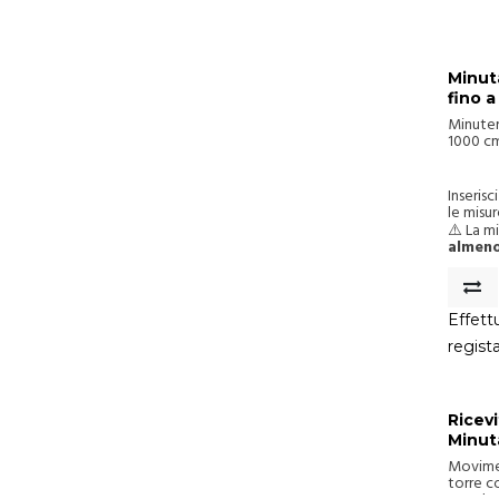
Minut
fino 
Minuter
1000 cm
con co
acciaio 
Inseris
le misu
(scorri 
⚠️ La m
consult
almen
Effettu
regist
Ricev
Minut
fino 
Movime
torre c