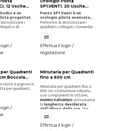
Pilota
Orologio Pilota
I. 12 Uscite
SP1.VENTI. 20 Uscite
bili e Slot per
Programmabili e Slot di
Dodici è un
Punto SP1 Venti è un
MIDI
Espansione
ilota progettato
orologio pilota avanzato,
ione di impianti
progettato per la gestione
sincronizzare i
Permette di sincronizzare i
stemi campanari
di impianti orari e sistemi
llegati e di
quadranti collegati, comandare
ati.
campanari complessi.
 più comandi,
più dispositivi e programmare
nzioni automatiche,
funzioni automatiche, eventi e
a flessibilità di
suonate con un’elevata
one.
capacità di personalizzazione.
login /
Effettua il login /
ne
registazione
 per Quadranti
Minutaria per Quadranti
 cm Boccola
fino a 600 cm
n ruote e pignoni in
Minutaria per quadranti fino a
tta per quadranti
600 cm. Costruzione robusta
 Uscite in acciaio
con componenti in ottone,
la da 76 mm.
acciaio e alluminio.
Inserisci nel campo sottostante
la
lunghezza desiderata
login /
dell’albero delle ore
, che
deve essere
inferiore a 1200
ne
mm
.
Effettua il login /