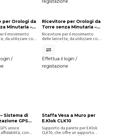
registazione
e per Orologi da
Ricevitore per Orologi da
za Minutaria –
Torre senza Minutaria –
anti fino a 150
Per Quadranti fino a 250
per il movimento
Ricevitore per il movimento
cm
te, da utilizzare con
delle lancette, da utilizzare con
nuterie. Adatto per
una o più minuterie. Adatto per
no a 150 cm di
quadranti fino a 250 cm di
diametro.
login /
Effettua il login /
ne
registazione
 – Sistema di
Staffa Vesa a Muro per
zzazione GPS
E.Klok CLK10
entazione a
GPS unisce
Supporto da parete per E.Klok
o 220V
affidabilità, con
CLK10, che offre un supporto