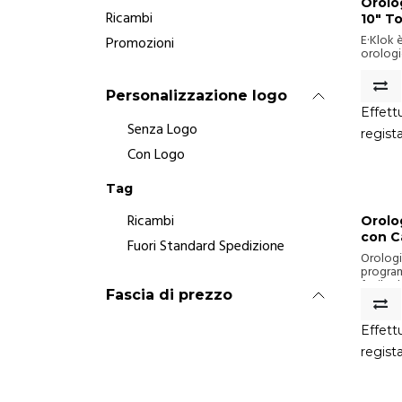
Orolo
Ricambi
10" T
E·Klok è
Promozioni
orologi
e versat
semplifi
troverai
Personalizzazione logo
nostra 
Effettu
conosc
Senza Logo
orologi
regist
tecnolo
Con Logo
generaz
Lascia c
ovunque 
Tag
momento
connett
Ricambi
Orolo
webapp
con Ca
Fuori Standard Spedizione
44 Ca
Orolog
Modul
program
facile d
Mont
Fascia di prezzo
conosce
connett
delle c
Effettu
2 fili o 
regist