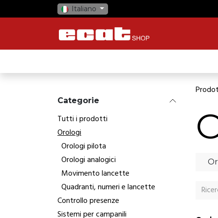
Passa al contenuto
Italiano
HOME
NEGOZIO
OROLOGI
CO
Prodot
Categorie
O
Tutti i prodotti
Orologi
Orologi pilota
Orologi analogici
Or
Movimento lancette
Quadranti, numeri e lancette
Controllo presenze
Sistemi per campanili