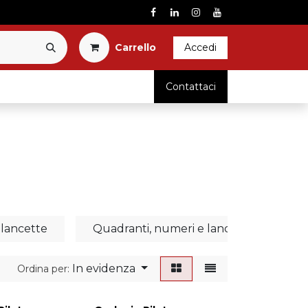
Carrel​l​o​
Accedi
RICAMBI
Contattaci
lancette
Quadranti, numeri e lancette
In evidenza
Ordina per: