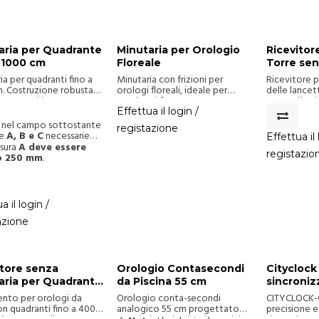
aria per Quadrante
Minutaria per Orologio
Ricevitor
a 1000 cm
Floreale
Torre sen
Per Quadr
ia per quadranti fino a
Minutaria con frizioni per
Ricevitore 
cm
. Costruzione robusta
orologi floreali, ideale per
delle lancet
mponenti in ottone,
quadranti fino a 1000 cm.
una o più mi
e alluminio.
Realizzata in acciaio trattato
quadranti fi
Effettua il login /
per esterni, con uscite in inox e
diametro.
ci nel campo sottostante
registazione
albero supportato da cuscinetti
re
A, B e C
necessarie
Effettua il 
reggispinta.
le immagini per
isura
A deve essere
registazio
are il disegno tecnico).
o 250 mm
.
a il login /
azione
itore senza
Orologio Contasecondi
Cityclock
aria per Quadranti
da Piscina 55 cm
sincroni
a 400 cm
con alim
nto per orologi da
Orologio conta-secondi
CITYCLOCK-
batteria 
on quadranti fino a 400
analogico 55 cm progettato
precisione e 