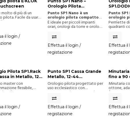
gio pilota E·KLOK
Punto SP1 Nano –
Orologio 
ouchscreen
Orologio Pilota
SP1.DODIC
Compatto
Programma
 molto di più di un
Punto SP1 Nano è un
Punto SP1 
Tastiera 
o pilota. Facile da usare
orologio pilota compatto
orologio p
ile. Fatto per
progettato per mantenere
per la gest
È ideale per piccoli impianti
Permette di 
care il tuo lavoro, non
corretta e sincronizzata
orari e si
orari, orologi da torre e orologi
quadranti co
 assistente migliore. La
l’ora dei quadranti
più articol
da facciata, con gestione
programmare
cinquantennale
collegati.
automatica o manuale delle
eventi e fu
a il login /
enza nel campo degli
principali funzioni dell’impianto.
con un’elevat
 pilota incontra la
azione
configurazi
Effettua il login /
Effettua il 
gia di ultima
ione. Let it be easy.
registazione
registazio
he sia facile per te
ti trovi, in qualsiasi
. Estrema usabilità,
ività, servizio Cloud e
gio Pilota SP1.Rack
Punto SP1 Cassa Grande
Minutaria
.
ssa in Metallo, 12-
Metallo, 12-44
fino a 90
nali Programmabili,
Programmable Channels
76mm
io master con
Orologio pilota progettato per
Minutaria co
o Rack per
mazione flessibile,
uso ecclesiastico con
ottone, ada
a installare senza
programmazione automatica e
fino a 90 cm.
aggio
nze tecniche. Si
manuale, connettività ai pannelli
inox, bocco
e ai pannelli di controllo
di controllo delle campane
ampane tramite RS485 a
tramite RS485 a 2 fili o wireless.
a il login /
Effettua il login /
Effettua il 
wireless.
azione
registazione
registazio