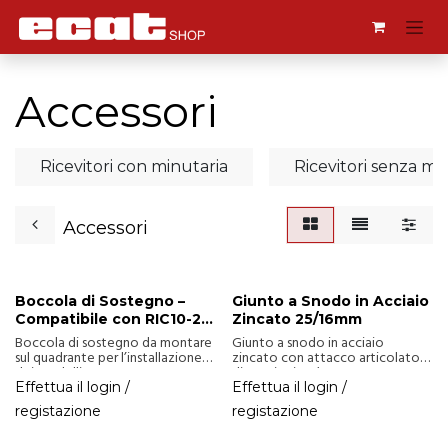
Passa al contenuto
Accessori
Ricevitori con minutaria
Ricevitori senza mi
Accessori
Boccola di Sostegno –
Giunto a Snodo in Acciaio
Compatibile con RIC10-20
Zincato 25/16mm
e MIN15
Boccola di sostegno da montare
Giunto a snodo in acciaio
sul quadrante per l’installazione
zincato con attacco articolato,
dei modelli RIC10, RIC20 e MIN15.
dimensioni 25/16 mm.
Garantisce un supporto sicuro del
Effettua il login /
Effettua il login /
meccanismo al quadrante.
registazione
registazione