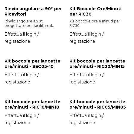
Rinvio angolare a 90° per
Kit Boccole Ore/Minuti
Ricevitori
per RIC30
Rinvio angolare a 90°,
Kit boccole ore e minuti per
progettato per facilitare il
RIC30
collegamento tra ricevitore e
lancette. Ideale per installazioni
Effettua il login /
Effettua il login /
in spazi ridotti o con esigenze di
registazione
registazione
trasmissione angolare.
Kit boccole per lancette
Kit boccole per lancette
ore/minuti - SEC05-10
ore/minuti - RIC20/MIN15
Effettua il login /
Effettua il login /
registazione
registazione
Kit boccole per lancette
Kit boccole per lancette
ore/minuti - RIC10/MIN10
ore/minuti - RIC05/MIN05
Effettua il login /
Effettua il login /
registazione
registazione