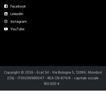
Facebook
LinkedIn
Instagram
YouTube
Metodi di pagamento accettati​
Copyright © 2026 - Ecat Srl - Via Bologna 5, 12084, Mondovì
(CN) - IT00206980047 - REA CN-87414 - capitale sociale
160.000 €
Le tue preferenze relative alla privacy
Informativa sulla raccolta