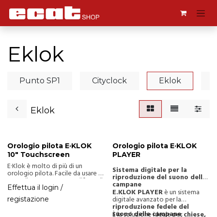
Passa al contenuto
Eklok
Punto SP1
Cityclock
Eklok
Eklok
Orologio pilota E·KLOK
Orologio pilota E·KLOK
10" Touchscreen
PLAYER
E·Klok è molto di più di un
Sistema digitale per la
orologio pilota. Facile da usare e
riproduzione del suono delle
versatile. Fatto per semplificare il
campane
tuo lavoro, non troverai
Effettua il login /
E.KLOK PLAYER
è un sistema
assistente migliore. La nostra
digitale avanzato per la
registazione
cinquantennale conoscenza nel
riproduzione fedele del
campo degli orologi pilota
suono delle campane
,
È la soluzione ideale per
chiese,