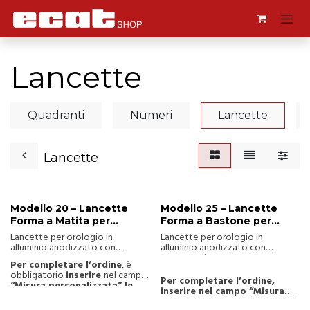
Passa al contenuto
Lancette
Quadranti
Numeri
Lancette
Lancette
Modello 20 – Lancette
Modello 25 – Lancette
Forma a Matita per
Forma a Bastone per
Quadranti fino a 2,5 m
Quadranti fino a 2,5 m
Lancette per orologio in
Lancette per orologio in
alluminio anodizzato con
alluminio anodizzato con
spessore di 0,5 mm o 1,2 mm,
spessore di 0,5 mm o 1,2 mm,
Per completare l’ordine
, è
adatte per quadranti da 1 m a 2,5
adatte per quadranti da 1 m a 2,5
obbligatorio
inserire
nel campo
m. Disponibili in vari modelli,
m. Disponibili in vari modelli,
Per completare l’ordine,
“Misura personalizzata” le
inclusi opzioni personalizzate per
inclusi opzioni personalizzate per
inserire nel campo “Misura
dimensioni A - B - C
, come
uso interno ed esterno.
uso interno ed esterno.
personalizzata” le dimensioni
indicato nel disegno tecnico