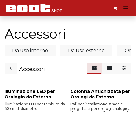
Passa al contenuto
Accessori
Da uso interno
Da uso esterno
Orol
Accessori
Illuminazione LED per
Colonna Antichizzata per
Orologio da Esterno
Orologi da Esterno
Illuminazione LED per tamburo da
Pali per installazione stradale
60 cm di diametro.
progettati per orologi analogici
da esterno (modello TAM05-10),
disponibili in due varianti robuste,
Palo P1 e Palo P2.