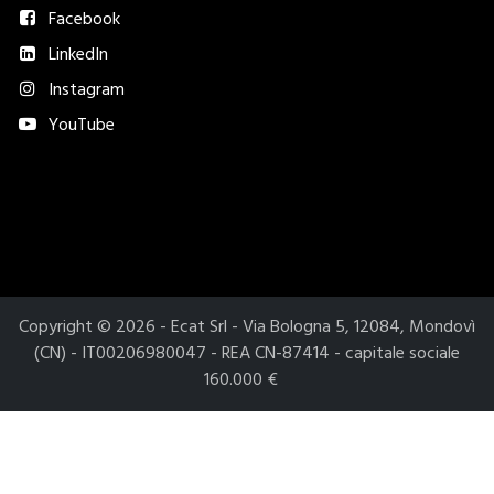
Facebook
LinkedIn
Instagram
YouTube
Metodi di pagamento accettati​
Copyright © 2026 - Ecat Srl - Via Bologna 5, 12084, Mondovì
(CN) - IT00206980047 - REA CN-87414 - capitale sociale
160.000 €
Le tue preferenze relative alla privacy
Informativa sulla raccolta