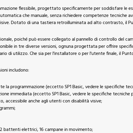
mmazione flessibile, progettato specificamente per soddisfare le es
 automatica che manuale, senza richiedere competenze tecniche av
visive. Dotato di una tastiera retroilluminata ad alto contrasto, il P
ionale, poiché può essere collegato al pannello di controllo del cam
ibile in tre diverse versioni, ognuna progettata per offrire specifici 
rio di utilizzo. Che sia per l'installatore o per l'utente finale, il Pu
ioni includono:
e la programmazione (eccetto SP1 Basic, vedere le specifiche tecni
ione immediata (eccetto SP1 Basic, vedere le specifiche tecniche pe
, accessibile anche agli utenti con disabilità visive;
ogrammi;
32 battenti elettrici, 16 campane in movimento;