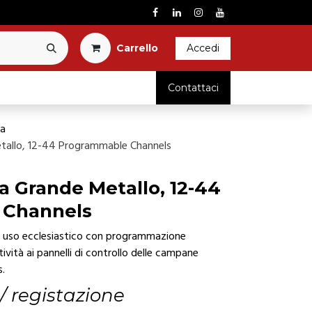
Carrel​l​o​
Accedi
RICAMBI
Contattaci
ta
tallo, 12-44 Programmable Channels
a Grande Metallo, 12-44
 Channels
r uso ecclesiastico con programmazione
vità ai pannelli di controllo delle campane
s.
 / registazione