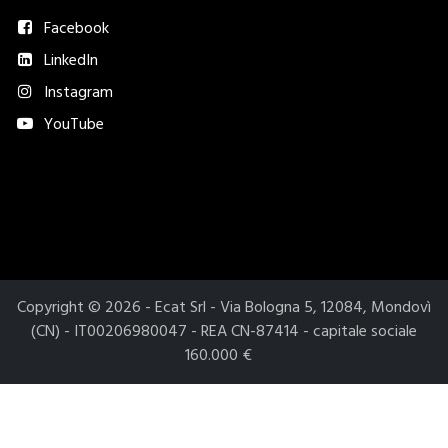
Facebook
LinkedIn
Instagram
YouTube
Metodi di pagamento accettati​
Copyright © 2026 - Ecat Srl - Via Bologna 5, 12084, Mondovì
(CN) - IT00206980047 - REA CN-87414 - capitale sociale
160.000 €
Le tue preferenze relative alla privacy
Informativa sulla raccolta