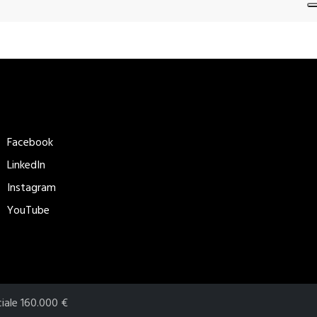
eguici
Metodi di
pagamento
Facebook
accettati​
LinkedIn
Instagram
YouTube
ciale 160.000 €