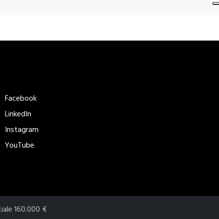
eguici
Metodi di
pagamento
Facebook
accettati​
LinkedIn
Instagram
YouTube
ciale 160.000 €