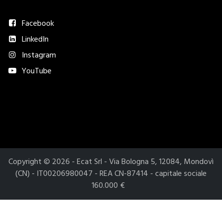
Seguici
Facebook
LinkedIn
Instagram
YouTube
Metodi di pagamento accettati​
Copyright © 2026 - Ecat Srl - Via Bologna 5, 12084, Mondovì
(CN) - IT00206980047 - REA CN-87414 - capitale sociale
160.000 €
Le tue preferenze relative alla privacy