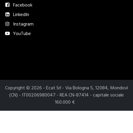
Facebook
LinkedIn
Instagram
YouTube
Metodi di pagamento accettati​
Copyright © 2026 - Ecat Srl - Via Bologna 5, 12084, Mondovì
(CN) - IT00206980047 - REA CN-87414 - capitale sociale
160.000 €
Le tue preferenze relative alla privacy
Informativa sulla raccolta