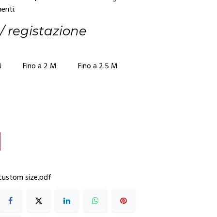
enti.
 / registazione
M
Fino a 2 M
Fino a 2.5 M
custom size.pdf