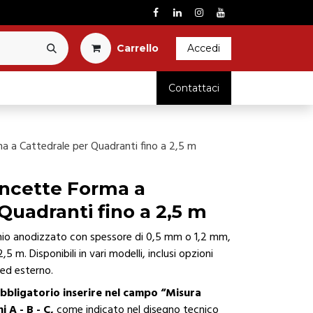
Carrel​l​o​
Accedi
RICAMBI
Contattaci
a a Cattedrale per Quadranti fino a 2,5 m
ancette Forma a
Quadranti fino a 2,5 m
inio anodizzato con spessore di 0,5 mm o 1,2 mm,
5 m. Disponibili in vari modelli, inclusi opzioni
 ed esterno.
obbligatorio inserire nel campo “Misura
i A - B - C,
come indicato nel disegno tecnico