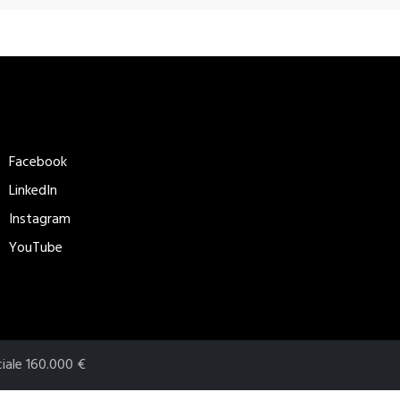
eguici
Metodi di
pagamento
Facebook
accettati​
LinkedIn
Instagram
YouTube
ciale 160.000 €