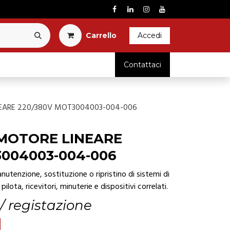
Carrel​l​o​
Accedi
RICAMBI
Contattaci
EARE 220/380V MOT3004003-004-006
MOTORE LINEARE
3004003-004-006
utenzione, sostituzione o ripristino di sistemi di
pilota, ricevitori, minuterie e dispositivi correlati.
 / registazione