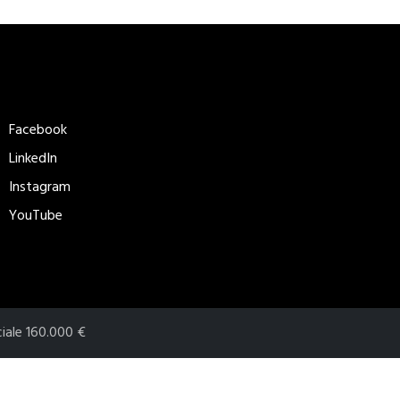
eguici
Metodi di
pagamento
Facebook
accettati​
LinkedIn
Instagram
YouTube
ciale 160.000 €
cy