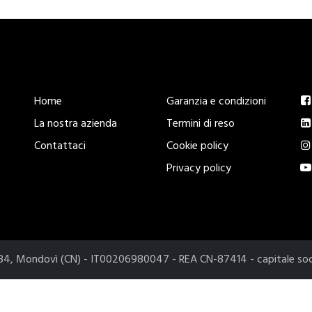
Esplora
Legal
S
Home
Garanzia e condizioni
La nostra azienda
Termini di reso
Contattaci
Cookie policy
Privacy policy
2084, Mondovì (CN) - IT00206980047 - REA CN-87414 - capitale so
iva sulla raccolta
Le tue preferenze relative alla priva