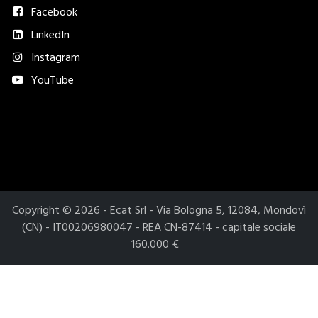
Facebook
LinkedIn
Instagram
YouTube
Metodi di pagamento accettati​
Copyright © 2026 - Ecat Srl - Via Bologna 5, 12084, Mondovì
(CN) - IT00206980047 - REA CN-87414 - capitale sociale
160.000 €
Le tue preferenze relative alla privacy
Informativa sulla raccolta