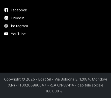
Seguici
Facebook
LinkedIn
Instagram
YouTube
Metodi di pagamento accettati​
Copyright © 2026 - Ecat Srl - Via Bologna 5, 12084, Mondovì
(CN) - IT00206980047 - REA CN-87414 - capitale sociale
160.000 €
Le tue preferenze relative alla privacy