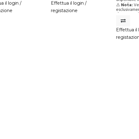
a il login /
Effettua il login /
modello Ovo
⚠️
Nota:
Ve
esclusivame
azione
registazione
da 15 pezz
si intende p
Effettua il 
registazio