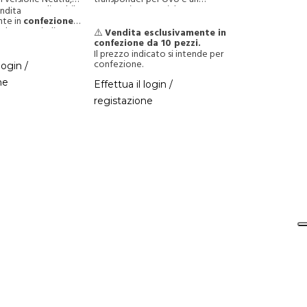
 o personalizzabile.
accessorio essenziale per un
ndita
controllo accessi sicuro e senza
nte in
confezione
contatto.
i
. Il prezzo indicato
⚠️
Vendita esclusivamente in
er confezione.
confezione da 10 pezzi.
Il prezzo indicato si intende per
confezione.
login /
ne
Effettua il login /
registazione