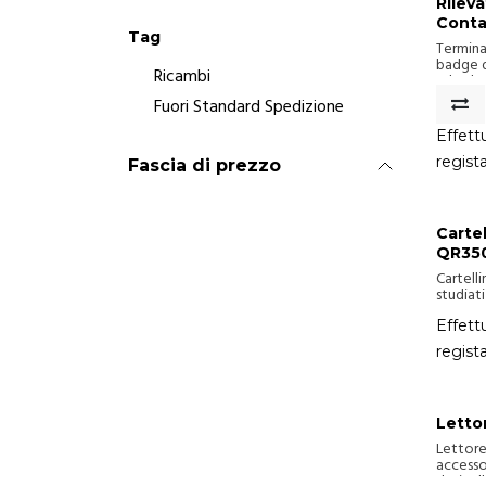
Rilev
Conta
Tag
Termina
badge d
Ricambi
schede 
RS232. D
Fuori Standard Spedizione
Full o S
Effettu
regist
Fascia di prezzo
Cartel
QR35
Cartelli
studiati
registra
QR350
Effettu
eventi 
regist
ingressi
garanti
preciso 
struttu
l’utiliz
Letto
formato
Lettore
l’impie
accesso
dati sul