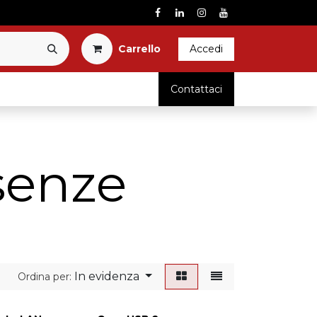
Carrel​l​o​
Accedi
RICAMBI
Contattaci
senze
In evidenza
Ordina per: