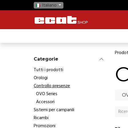
Passa al contenuto
Italiano
HOME
NEGOZIO
OROLOGI
CO
Prodot
Categorie
C
Tutti i prodotti
Orologi
Controllo presenze
OVO Series
OV
Accessori
Sistemi per campanili
Ricambi
Promozioni