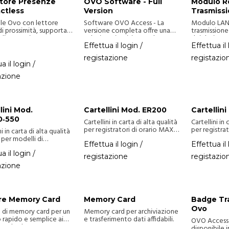
atore Presenze
OVO Software - Full
Modulo R
ctless
Version
Trasmissi
le Ovo con lettore
Software OVO Access - La
Modulo LAN
i prossimità, supporta
versione completa offre una
trasmissione
di memoria, porte USB e
soluzione intuitiva per la
dei dati tra
isponibile nelle versioni
gestione dei sistemi di controllo
rete.
Effettua il login /
Effettua il 
tandard.
accessi, con strumenti per
registazione
registazio
configurazione, monitoraggio e
a il login /
personalizzazione.
azione
lini Mod.
Cartellini Mod. ER200
Cartellin
0‑550
Cartellini in carta di alta qualità
Cartellini in 
per registratori di orario MAX
per registra
ni in carta di alta qualità
(modello ER200 e compatibili).
(modelli ER2
 per modelli di
Ideali per il rilevamento di
ER2200, ER25
Effettua il login /
Effettua il 
tori di orario
ingressi e uscite e la gestione
per il rileva
‑550
. Ideali per rilevare
a il login /
registazione
registazio
delle presenze del personale.
uscite e la 
di timbratura come
azione
presenze de
, uscite e pause,
scono un tracciamento
e pulito dei dati. La
ra resistente supporta
zo intensivo, mentre il
re Memory Card
Memory Card
Badge Tr
 universale ne facilita
Ovo
 di memory card per un
Memory card per archiviazione
go su diverse macchine.
 rapido e semplice ai
e trasferimento dati affidabili.
OVO Access
le schede.
disponibile 