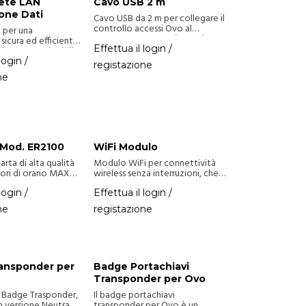
ete LAN
Cavo USB 2 m
one Dati
Cavo USB da 2 m per collegare il
controllo accessi Ovo al
 per una
computer. Accessorio pratico
 sicura ed efficiente
per la gestione e configurazione
Effettua il login /
mite connessioni di
dei dati.
login /
registazione
ne
i Mod. ER2100
WiFi Modulo
carta di alta qualità
Modulo WiFi per connettività
tori di orario MAX
wireless senza interruzioni, che
100, ER1500,
consente l'accesso remoto e la
00, ER3100). Ideali
comunicazione per vari
login /
Effettua il login /
mento di ingressi e
dispositivi e applicazioni.
ne
registazione
gestione delle
l personale.
ansponder per
Badge Portachiavi
Transponder per Ovo
 Badge Trasponder,
Il badge portachiavi
in versione Neutra,
transponder per Ovo è un