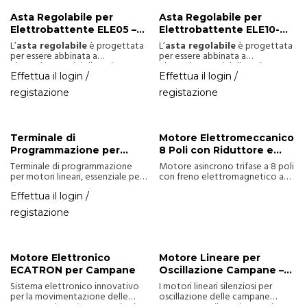
Asta Regolabile per
Asta Regolabile per
Elettrobattente ELE05 –
Elettrobattente ELE10-
Per Campane fino a 100
ELE15 – Per Campane fino
L’
asta regolabile
è progettata
L’
asta regolabile
è progettata
kg
a 1500kg
per essere abbinata a
per essere abbinata a
elettrobattenti della serie
elettrobattenti della serie
ELE05
. Consente di adattare la
ELE10-ELE15
. Consente di
Effettua il login /
Effettua il login /
lunghezza in base alle esigenze di
adattare la lunghezza in base alle
registazione
registazione
installazione, perfetta per
esigenze di installazione,
superare vincoli spaziali o
perfetta per superare vincoli
facilitare il fissaggio.
spaziali o facilitare il fissaggio.
Terminale di
Motore Elettromeccanico
Programmazione per
8 Poli con Riduttore e
Motori Lineari
Freno Elettromagnetico
Terminale di programmazione
Motore asincrono trifase a 8 poli
per motori lineari, essenziale per
con freno elettromagnetico a
configurare e gestire le
220 VDC e protezione IP55.
impostazioni del motore.
Progettato per uso esterno, con
Effettua il login /
copertura protettiva in PVC per il
registazione
controllo dell’oscillazione e
scatola di derivazione per la
protezione del cablaggio.
Motore Elettronico
Motore Lineare per
ECATRON per Campane
Oscillazione Campane –
Fino a 2500 kg
Sistema elettronico innovativo
I motori lineari silenziosi per
per la movimentazione delle
oscillazione delle campane