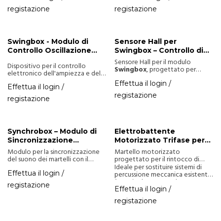
interferenze, ideale per campanili
uscita, sostituisce le linee
registazione
registazione
e orologi monumentali.
elettriche tradizionali con un bus
digitale a 3 fili.
Swingbox - Modulo di
Sensore Hall per
Controllo Oscillazione
Swingbox – Controllo di
Campane
Precisione
Sensore Hall per il modulo
Dispositivo per il controllo
Swingbox
, progettato per
elettronico dell'ampiezza e della
rilevare con precisione
durata dell'oscillazione delle
l’oscillazione delle campane e
Effettua il login /
Effettua il login /
campane, compatibile con
ottimizzare il controllo del
motori esistenti, garantendo un
registazione
movimento.
registazione
funzionamento sicuro senza
modifiche strutturali.
Synchrobox – Modulo di
Elettrobattente
Sincronizzazione
Motorizzato Trifase per
Martelli/Campane
Campane Pesanti
Modulo per la sincronizzazione
Martello motorizzato
del suono dei martelli con il
progettato per il rintocco di
movimento delle campane.
campane di grandi dimensioni.
Ideale per sostituire sistemi di
Compatibile con due martelli
Utilizza un motore asincrono
Effettua il login /
percussione meccanica esistenti,
elettromagnetici e ideale per
trifase da 220V/380V, con
è particolarmente adatto per
registazione
orologi monumentali.
struttura robusta e semplicità di
installazioni pesanti in contesti
Effettua il login /
installazione che ne garantiscono
monumentali.
registazione
l’affidabilità.