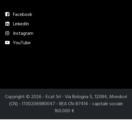
Seguici
Facebook
LinkedIn
Instagram
YouTube
Metodi di pagamento accettati​
Copyright © 2026 - Ecat Srl - Via Bologna 5, 12084, Mondovì
(CN) - IT00206980047 - REA CN-87414 - capitale sociale
160.000 €
Le tue preferenze relative alla privacy