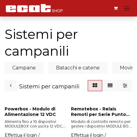
Passa al contenuto
Sistemi per
campanili
Campane
Batacchi e catene
Movim
Sistemi per campanili
Powerbox - Modulo di
Remotebox - Relais
Alimentazione 12 VDC
Remoti per Serie Punto
Sp1
Alimenta fino a 10 dispositivi
Modulo di controllo remoto per
MODULEBOX con uscita 12 VDC.
gestire i dispositivi MODULE BOX
Dotato di protezione da
tramite protocollo RS485.
sovratensioni e immunità alle
Alimentazione 12 VDC, 4 relè di
Effettua il login /
Effettua il login /