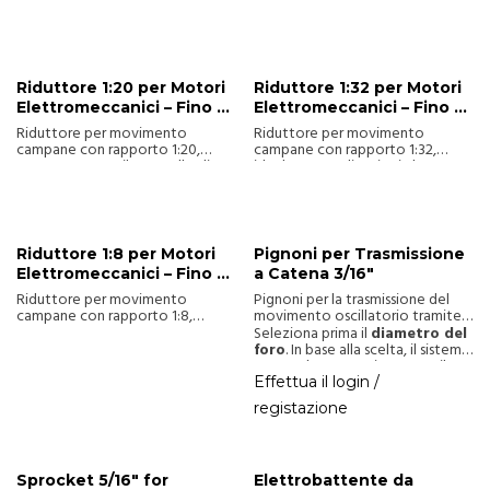
campane che unisce tecnologia
trasmettono il movimento in
e tradizione. Garantisce
modo magnetico, richiedendo
sicurezza, rispetto per il
una manutenzione minima. Kit di
campanile e qualità del suono,
installazione incluso, supportano
con controllo automatico e
campane fino a 2500 kg per
facile programmazione.
un'ottima efficienza e
Riduttore 1:20 per Motori
Riduttore 1:32 per Motori
Alimentazione 220 VAC
performance del suono.
Elettromeccanici – Fino a
Elettromeccanici – Fino a
monofase con generazione
4 Camme
6 Camme
automatica del trifase
,
Riduttore per movimento
Riduttore per movimento
utilizzo di motori standard a
campane con rapporto 1:20,
campane con rapporto 1:32,
bassa potenza, regolazione
progettato per il controllo di
ideale per applicazioni che
semplice dei parametri di suono
campane monumentali.
richiedono un controllo preciso
e auto-diagnosi del sistema.
Configurabile con 1-4 camme per
di campane monumentali.
un movimento personalizzato in
Configurabile con 1-6 camme.
base alle esigenze di
installazione.
Riduttore 1:8 per Motori
Pignoni per Trasmissione
Elettromeccanici – Fino a
a Catena 3/16"
4 Camme
Riduttore per movimento
Pignoni per la trasmissione del
campane con rapporto 1:8,
movimento oscillatorio tramite
utilizzato per il controllo di
catena. Disponibili con numero di
Seleziona prima il
diametro del
campane monumentali. Consente
denti variabile.
foro
. In base alla scelta, il sistema
configurazioni con 1-4 camme
mostrerà automaticamente il
per un movimento affidabile e
numero di denti (Z)
disponibili
Effettua il login /
controllato.
per quel diametro.
registazione
Sprocket 5/16" for
Elettrobattente da