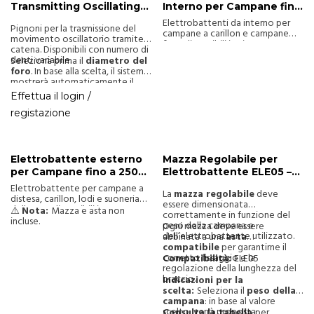
Transmitting Oscillating
Interno per Campane fino
Motion from Motor to
a 500kg
Elettrobattenti da interno per
Pignoni per la trasmissione del
Bells
campane a carillon e campane
movimento oscillatorio tramite
fisse, disponibili in cinque
catena. Disponibili con numero di
tipologie per campane da 10 kg a
denti variabile.
Seleziona prima il
diametro del
500 kg. Velocità e potenza
foro
. In base alla scelta, il sistema
regolabili per un suono
mostrerà automaticamente il
armonioso. Alimentazione in DC
numero di denti (Z)
disponibili
per ridurre al minimo rumore e
Effettua il login /
per quel diametro.
consumo energetico.
registazione
Elettrobattente esterno
Mazza Regolabile per
per Campane fino a 2500
Elettrobattente ELE05 –
kg
Per Campane fino a 100
Elettrobattente per campane a
La
mazza regolabile
deve
kg
distesa, carillon, lodi e suoneria
essere dimensionata
delle ore, disponibili in quattro
⚠️
Nota:
Mazza e asta non
correttamente in funzione del
tipologie per campane da 15 kg a
incluse.
peso della campana e
Ogni mazza deve essere
2500 kg. Velocità e potenza di
dell’elettrobattente utilizzato.
abbinata a una
asta
percussione regolabili per un
compatibile
per garantirne il
suono ottimale. Alimentati a DC
corretto fissaggio e la
Compatibilità:
ELE05
per ridurre il rumore e garantire
regolazione della lunghezza del
efficienza.
braccio.
Indicazioni per la
scelta:
Seleziona il
peso della
campana
: in base al valore
scelto, verrà proposta
Consulta la tabella
per